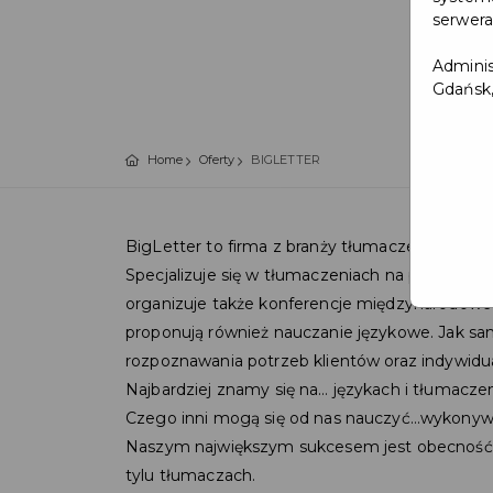
serwera
Adminis
Gdańsk,
Home
Oferty
BIGLETTER
BigLetter to firma z branży tłumaczeniowej, m
Specjalizuje się w tłumaczeniach na ponad 4
organizuje także konferencje międzynarodowe 
proponują również nauczanie językowe. Jak sa
rozpoznawania potrzeb klientów oraz indywidua
Najbardziej znamy się na… językach i tłumaczen
Czego inni mogą się od nas nauczyć…wykonyw
Naszym największym sukcesem jest obecność na 
tylu tłumaczach.