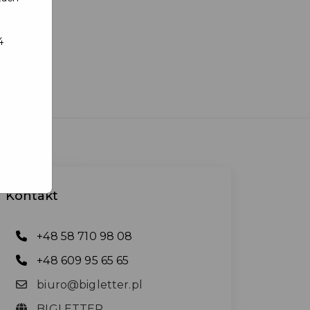
4
Kontakt
+48 58 710 98 08
+48 609 95 65 65
biuro@bigletter.pl
BIGLETTER