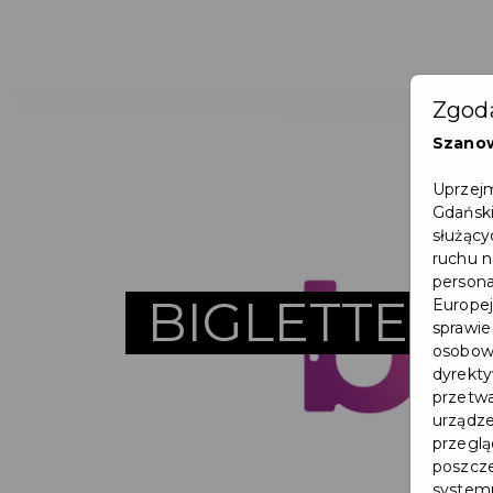
Zgoda
Szano
Uprzejm
Gdański
służący
ruchu n
persona
BIGLETTER
Europej
sprawie
osobowy
dyrekty
przetwa
urządze
przegląd
poszcze
systemu