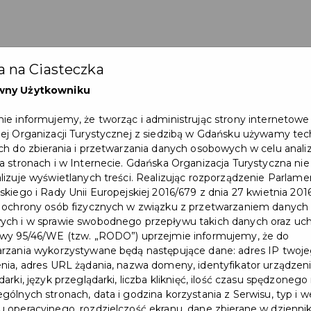
 na Ciasteczka
wny Użytkowniku
ie informujemy, że tworząc i administrując strony internetowe
ej Organizacji Turystycznej z siedzibą w Gdańsku używamy tec
ch do zbierania i przetwarzania danych osobowych w celu anali
a stronach i w Internecie. Gdańska Organizacja Turystyczna nie
lizuje wyświetlanych treści. Realizując rozporządzenie Parlam
skiego i Rady Unii Europejskiej 2016/679 z dnia 27 kwietnia 2016
 ochrony osób fizycznych w związku z przetwarzaniem danych
ch i w sprawie swobodnego przepływu takich danych oraz uch
wy 95/46/WE (tzw. „RODO”) uprzejmie informujemy, że do
rzania wykorzystywane będą następujące dane: adres IP twoj
nia, adres URL żądania, nazwa domeny, identyfikator urządzeni
arki, język przeglądarki, liczba kliknięć, ilość czasu spędzonego
gólnych stronach, data i godzina korzystania z Serwisu, typ i w
 operacyjnego, rozdzielczość ekranu, dane zbierane w dzienni