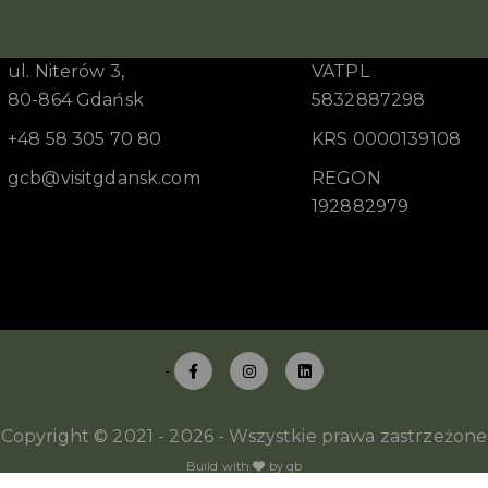
ul. Niterów 3,
VATPL
80-864 Gdańsk
5832887298
+48 58 305 70 80
KRS 0000139108
gcb@visitgdansk.com
REGON
192882979
-
Copyright © 2021 - 2026 - Wszystkie prawa zastrzeżone
Build with
by qb