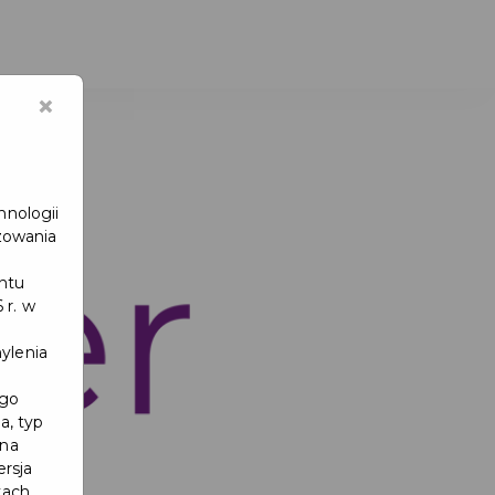
×
hnologii
zowania
entu
 r. w
ylenia
ego
a, typ
 na
ersja
kach