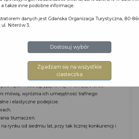
 a także inne podobne informacje.
tratorem danych jest Gdańska Organizacja Turystyczna, 80-86
 ul. Niterów 3.
Dostosuj wybór
Zgadzam się na wszystkie
ającą swoją siedzibę w Gdańsku oraz Warszawie.
ciasteczka
0 języków, zarówno pisemnych oraz ustnych. Dodatkowo
pod kątem obsługi językowej. W swojej ofercie
mi mówią, wyróżnia ich umiejętność trafnego
lne i elastyczne podejście.
iach.
ania tłumaczeń.
rynku od siedmiu lat, przy tak licznej konkurencji i