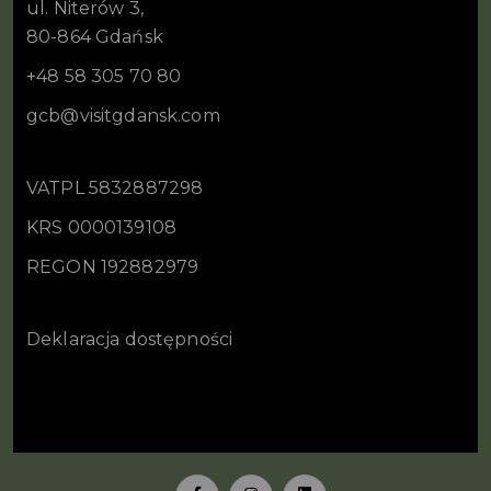
ul. Niterów 3,
80-864 Gdańsk
+48 58 305 70 80
gcb@visitgdansk.com
VATPL 5832887298
KRS 0000139108
REGON 192882979
Deklaracja dostępności