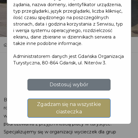
żądania, nazwa domeny, identyfikator urządzenia,
typ przeglądarki, język przeglądarki, liczba kliknięć,
ilość czasu spędzonego na poszczególnych
stronach, data i godzina korzystania z Serwisu, typ
i wersja systemu operacyjnego, rozdzielczość
ekranu, dane zbierane w dziennikach serwera a
także inne podobne informacje.
Home
Oferty
EID-POL
Administratorem danych jest Gdańska Organizacja
Turystyczna, 80-864 Gdańsk, ul. Niterów 3.
Dostosuj wybór
Biuro Turystyczno – Handlowe EID-POL powstało w 1993
Zgadzam się na wszystkie
roku. Od tego czasu z powodzeniem organizujemy
ciasteczka
wyjazdy dla naszych klientów łącząc naszą pasję
podróżowania z przyjemnością pracy w turystyce.
Specjalizujemy się w organizacji wycieczek dla grup