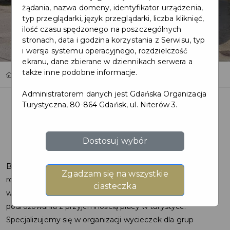
żądania, nazwa domeny, identyfikator urządzenia,
typ przeglądarki, język przeglądarki, liczba kliknięć,
ilość czasu spędzonego na poszczególnych
stronach, data i godzina korzystania z Serwisu, typ
i wersja systemu operacyjnego, rozdzielczość
ekranu, dane zbierane w dziennikach serwera a
także inne podobne informacje.
Home
Oferty
EID-POL
Administratorem danych jest Gdańska Organizacja
Turystyczna, 80-864 Gdańsk, ul. Niterów 3.
Dostosuj wybór
Biuro Turystyczno – Handlowe EID-POL powstało w 1993
Zgadzam się na wszystkie
roku. Od tego czasu z powodzeniem organizujemy
ciasteczka
wyjazdy dla naszych klientów łącząc naszą pasję
podróżowania z przyjemnością pracy w turystyce.
Specjalizujemy się w organizacji wycieczek dla grup