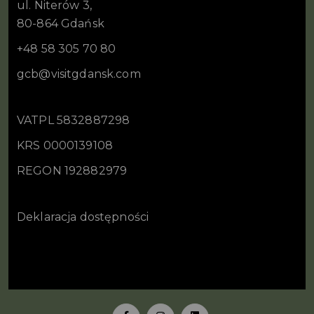
ul. Niterów 3,
80-864 Gdańsk
+48 58 305 70 80
gcb@visitgdansk.com
VATPL 5832887298
KRS 0000139108
REGON 192882979
Deklaracja dostępności