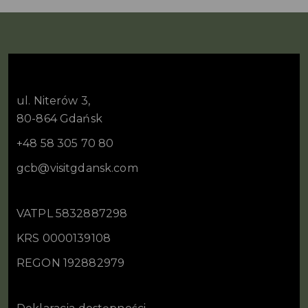
ul. Niterów 3,
80-864 Gdańsk
+48 58 305 70 80
gcb@visitgdansk.com
VATPL 5832887298
KRS 0000139108
REGON 192882979