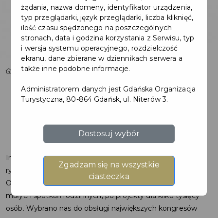
żądania, nazwa domeny, identyfikator urządzenia,
typ przeglądarki, język przeglądarki, liczba kliknięć,
ilość czasu spędzonego na poszczególnych
stronach, data i godzina korzystania z Serwisu, typ
i wersja systemu operacyjnego, rozdzielczość
ekranu, dane zbierane w dziennikach serwera a
także inne podobne informacje.
Home
Oferty
BanGlob
Administratorem danych jest Gdańska Organizacja
Turystyczna, 80-864 Gdańsk, ul. Niterów 3.
Dostosuj wybór
Inspirujemy. Kreujemy. Realizujemy. Jesteśmy liderem na
Zgadzam się na wszystkie
rynku usług cateringowych w województwie pomorskim.
ciasteczka
Od ponad 20 lat obsługujemy wydarzenia eventowe, od
małych spotkań rodzinnych, po projekty dla kilku tysięcy
osób. Wybrano nas do obsługi największych kongresów