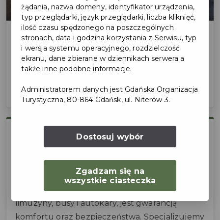
żądania, nazwa domeny, identyfikator urządzenia,
typ przeglądarki, język przeglądarki, liczba kliknięć,
ilość czasu spędzonego na poszczególnych
Auto Comfort
stronach, data i godzina korzystania z Serwisu, typ
i wersja systemu operacyjnego, rozdzielczość
ekranu, dane zbierane w dziennikach serwera a
także inne podobne informacje.
Długa 21, Gdynia
Przejdź na stronę internetową
↗
Administratorem danych jest Gdańska Organizacja
Turystyczna, 80-864 Gdańsk, ul. Niterów 3.
O partnerze
Dostosuj wybór
AutoComfort zapewnia niezawodne i
Zgadzam się na
luksusowe usługi transportowe od ponad 18
wszystkie ciasteczka
lat. Nasza flota, obejmująca nowoczesne
limuzyny, busy i autokary, jest gwarancją
komfortu oraz bezpieczeństwa. Specjalizujemy