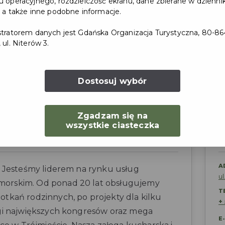
 operacyjnego, rozdzielczość ekranu, dane zbierane w dzienni
ul. Nor
 a także inne podobne informacje.
Przej
tratorem danych jest Gdańska Organizacja Turystyczna, 80-86
 ul. Niterów 3.
Dostosuj wybór
Zgadzam się na
wszystkie ciasteczka
A
. Jesteśmy liderem na rynku usług
u
orskim. Od ponad 20 lat obsługujemy
T
tkań rodzinnych, po projekty dla kilku
+
ugi największych kongresów oraz mega
E