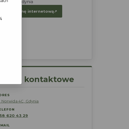
kach
wida 4C, Gdynia
dź na stronę internetową
↗
4
Dane kontaktowe
DRES
l. Norwida 4C, Gdynia
ELEFON
 58 620 43 29
-MAIL