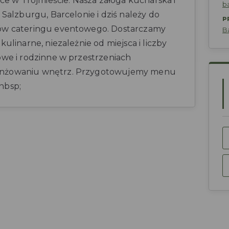
sce w Trójmieście. Nasza załoga kucharska i
b
 Salzburgu, Barcelonie i dziś należy do
P
łów cateringu eventowego. Dostarczamy
B
ulinarne, niezależnie od miejsca i liczby
owe i rodzinne w przestrzeniach
anżowaniu wnętrz. Przygotowujemy menu
nbsp;