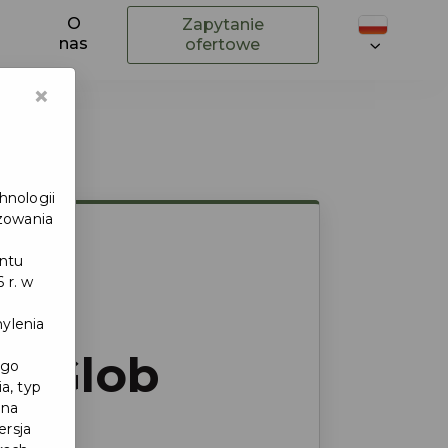
O
Zapytanie
nas
ofertowe
×
hnologii
izowania
entu
 r. w
ylenia
anGlob
ego
a, typ
 na
ersja