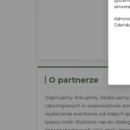
systemu
serwera
Adminis
Gdańsk,
O partnerze
Inspirujemy. Kreujemy. Realizujemy
cateringowych w województwie pom
wydarzenia eventowe, od małych spo
tysięcy osób. Wybrano nas do obsł