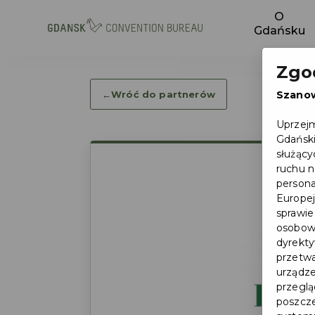
O
Gdańsku
Zgo
←
Wróć do partnerów
Szano
Uprzejm
Gdański
służący
ruchu n
persona
Europej
sprawie
osobowy
dyrekty
przetwa
urządze
przegląd
poszcze