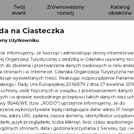
Twój
Zrównoważony
Katalog
event
rozwój
obiektów
da na Ciasteczka
wny Użytkowniku
ie informujemy, że tworząc i administrując strony internetowe
ej Organizacji Turystycznej z siedzibą w Gdańsku używamy tec
ch do zbierania i przetwarzania danych osobowych w celu anal
a stronach i w Internecie. Gdańska Organizacja Turystyczna nie
lizuje wyświetlanych treści. Realizując rozporządzenie Parlam
skiego i Rady Unii Europejskiej 2016/679 z dnia 27 kwietnia 2016
 ochrony osób fizycznych w związku z przetwarzaniem danych
ch i w sprawie swobodnego przepływu takich danych oraz uch
wy 95/46/WE (tzw. „RODO”) uprzejmie informujemy, że do
B
rzania wykorzystywane będą następujące dane: adres IP twoj
nia, adres URL żądania, nazwa domeny, identyfikator urządzeni
arki, język przeglądarki, liczba kliknięć, ilość czasu spędzonego
gólnych stronach, data i godzina korzystania z Serwisu, typ i w