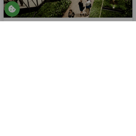
PCO / DMC
Nasze wsparcie
Gdansk Convention Bureau oferuje różnorodny
zakres wsparcia, zarówno w procesie pozyskiwania
wydarzeń, jak i współpracy z organizatorami już
potwierdzonych spotkań i wydarzeń biznesowych.
W zależności od skali wydarzenia, możliwe jest
wsparcie merytoryczne, logistyczne oraz
operacyjne.